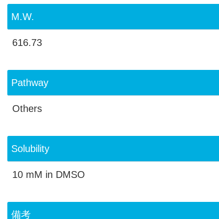
M.W.
616.73
Pathway
Others
Solubility
10 mM in DMSO
備考