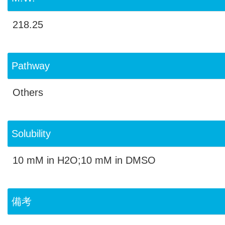
218.25
Pathway
Others
Solubility
10 mM in H2O;10 mM in DMSO
備考