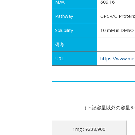
M.W.
609.16
Pathway
GPCR/G Protein;A
Solubility
10 mM in DMSO
備考
URL
https://www.me
（下記容量以外の容量を
1mg : ¥238,900