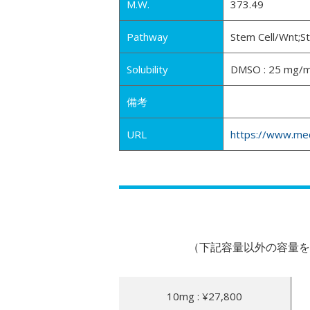
M.W.
373.49
Pathway
Stem Cell/Wnt;S
Solubility
DMSO : 25 mg/mL
備考
URL
https://www.me
（下記容量以外の容量を
10mg : ¥27,800