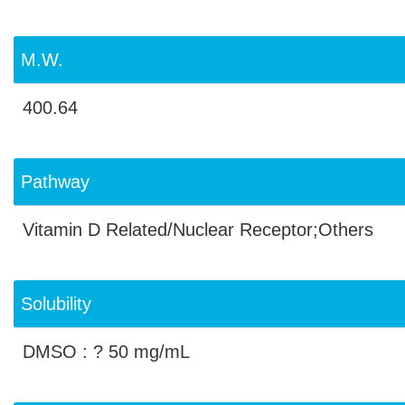
M.W.
400.64
Pathway
Vitamin D Related/Nuclear Receptor;Others
Solubility
DMSO : ? 50 mg/mL