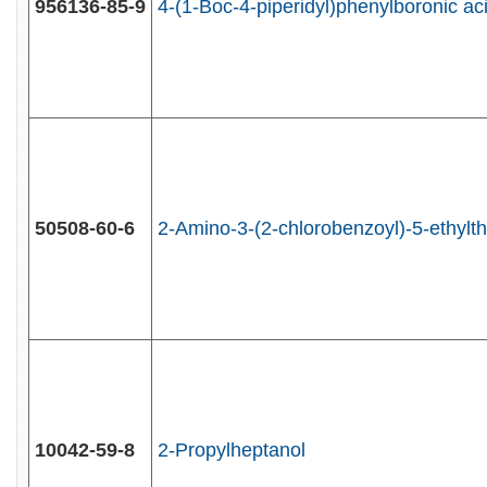
956136-85-9
4-(1-Boc-4-piperidyl)phenylboronic aci
50508-60-6
2-Amino-3-(2-chlorobenzoyl)-5-ethylt
10042-59-8
2-Propylheptanol