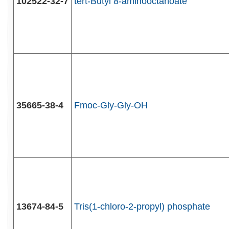
102522-32-7
tert-Butyl 8-aminooctanoate
35665-38-4
Fmoc-Gly-Gly-OH
13674-84-5
Tris(1-chloro-2-propyl) phosphate