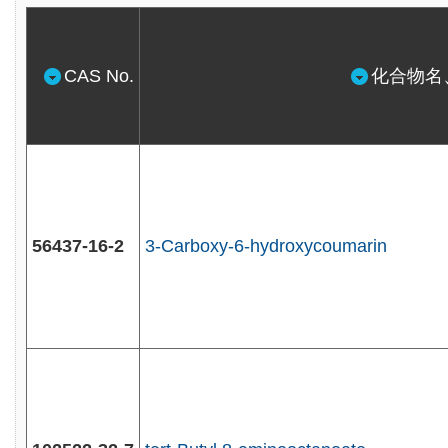
CAS No.
化合物名
56437-16-2
3-Carboxy-6-hydroxycoumarin