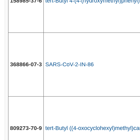
158985-37-6
tert-Butyl 4-(4-(hydroxymethyl)phenyl
368866-07-3
SARS-CoV-2-IN-86
809273-70-9
tert-Butyl ((4-oxocyclohexyl)methyl)c